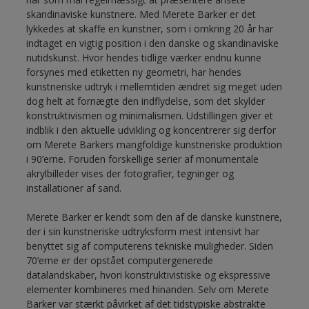
skandinaviske kunstnere. Med Merete Barker er det
lykkedes at skaffe en kunstner, som i omkring 20 år har
indtaget en vigtig position i den danske og skandinaviske
nutidskunst. Hvor hendes tidlige værker endnu kunne
forsynes med etiketten ny geometri, har hendes
kunstneriske udtryk i mellemtiden ændret sig meget uden
dog helt at fornægte den indflydelse, som det skylder
konstruktivismen og minimalismen. Udstillingen giver et
indblik i den aktuelle udvikling og koncentrerer sig derfor
om Merete Barkers mangfoldige kunstneriske produktion
i 90’erne. Foruden forskellige serier af monumentale
akrylbilleder vises der fotografier, tegninger og
installationer af sand.
Merete Barker er kendt som den af de danske kunstnere,
der i sin kunstneriske udtryksform mest intensivt har
benyttet sig af computerens tekniske muligheder. Siden
70’erne er der opstået computergenerede
datalandskaber, hvori konstruktivistiske og ekspressive
elementer kombineres med hinanden. Selv om Merete
Barker var stærkt påvirket af det tidstypiske abstrakte