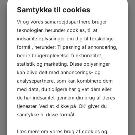
separatudstilling i 1974 gennemløbet flere markante
Samtykke til cookies
faser. Hendes udgangspunkt var den rene abstraktions
farve, form og linie i et maleri, der var renset for
Vi og vores samarbejdspartnere bruger
referencer til omverdenen og kun henviste til sig selv.
Men en sådan afsondring fra livsrummet var ikke
teknologier, herunder cookies, til at
tilfredsstillende i længden, så snart fulgte en række
indsamle oplysninger om dig til forskellige
eksperimenter med computergenereret grafik og
formål, herunder: Tilpasning af annoncering,
minimalistisk funderede skulpturer, konstrueret af
bemalede geometriske moduler. Hensigten var at
bedre brugeroplevelse, funktionalitet,
inddrage det omgivende rum og aktivere form til
statistik og marketing. Disse oplysninger
rumskabende dynamisk struktur.
kan blive delt med annoncerings- og
analysepartnere, som kan kombinere dem
Hendes maleri i 1990’erne er ofte benævnt som værende
med data, du tidligere har givet dem eller
ekspressionistisk, men efter min mening indebærer dette
de har indsamlet gennem din brug af deres
en urimelig begrænsning i forhold til vægtningen af
tjenester. Ved at klikke på 'OK' giver du
kompositionens kreative systematik, som er en bærende
faktor i de store malerier med motiver fra USA, Mexico,
samtykke til disse formål.
Indien, Tyrkiet og andre i vore øjne eksotiske steder. På
trods af den anvendte penselgestiks intuitive karakter er
Læs mere om vores brug af cookies og
også disse malerier styret af en egen logik, hvormed