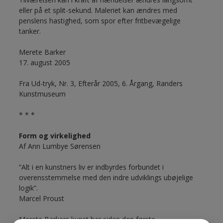
eller på et split-sekund. Maleriet kan ændres med
penslens hastighed, som spor efter fritbevægelige
tanker.
Merete Barker
17. august 2005
Fra Ud-tryk, Nr. 3, Efterår 2005, 6. Årgang, Randers
Kunstmuseum
* * *
Form og virkelighed
Af Ann Lumbye Sørensen
”Alt i en kunstners liv er indbyrdes forbundet i
overensstemmelse med den indre udviklings ubøjelige
logik”.
Marcel Proust
Merete Barkers kunst har siden den første