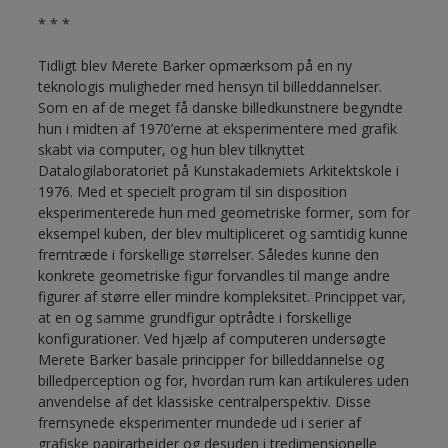
* * *
Tidligt blev Merete Barker opmærksom på en ny
teknologis muligheder med hensyn til billeddannelser.
Som en af de meget få danske billedkunstnere begyndte
hun i midten af 1970’erne at eksperimentere med grafik
skabt via computer, og hun blev tilknyttet
Datalogilaboratoriet på Kunstakademiets Arkitektskole i
1976. Med et specielt program til sin disposition
eksperimenterede hun med geometriske former, som for
eksempel kuben, der blev multipliceret og samtidig kunne
fremtræde i forskellige størrelser. Således kunne den
konkrete geometriske figur forvandles til mange andre
figurer af større eller mindre kompleksitet. Princippet var,
at en og samme grundfigur optrådte i forskellige
konfigurationer. Ved hjælp af computeren undersøgte
Merete Barker basale principper for billeddannelse og
billedperception og for, hvordan rum kan artikuleres uden
anvendelse af det klassiske centralperspektiv. Disse
fremsynede eksperimenter mundede ud i serier af
grafiske papirarbejder og desuden i tredimensionelle