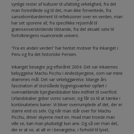
synlige rester af kulturer til ufattelig virkelighed, fra det
man forestillede sig til det, man ikke forventede, fra
sansebombardement til refleksioner over en verden, man
har set sporene af, fra specifikke rejsemål til
grænseoverskridende tilstande, fra det eksakt sete til
fortolkningens nuancerede univers.
”Fra en anden verden” har hentet motiver fra Inkariget i
Peru og fra det historiske Persien.
Inkariget besøgte jeg efteråret 2004. Det var Inkaernes
bebyggelse Machu Picchu i Andesbjergene, som var mine
drømmes mål. Det var virkeliggørelse. Mange års
fascination af storslåede bygningsværker opført i
overvældende bjerglandskaber blev indfriet til overflod.
Urlandskaber griber vores sanser, og får os til at tænke i
kontinuitetens baner. Vi bliver overrumplede af det, der er
større end os selv. Og når man står over for Machu
Picchu, driver skyerne med en. Hvad man troede man
ville se, kan man pludseligt kun ane. Og så ser man det,
der er at se, at alt er i bevægelse, i forhold til lyset,