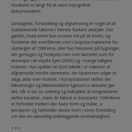
resultatet er langt fra at være topografisk
dokumentation.
Gentagelse, forskydning og afgrænsning er nogle af de
stabiliserende faktorer i Merete Barkers arbejder. Det
gælder, hvad enten hun zoomer ind på sit motiv, og
forstørrer det enerådende som i Sequoia-malerierne fra
slutningen af 1980’erne, eller hun fokuserer på bygninger,
der gentages og forskydes hen over lærredet som for
eksempel i de skjulte byer (2000) og i mange tidligere
malerier. Hun opdeler et stort billede i et mønster af
afgrænsede mindre elementer, der tilsammen udgør et
slags atlas over motivet. I kompositionen skiftes der
blikretninger og blikintensiteter ligesom vi ubevidst gør
det, når vi ser os omkring og indtrykket af omgivelserne
skifter karakter, skønt de faktisk er konstante. I billederne
er forholdet mellem den faste form og måde, vi
perciperer og fastholder denne form i vores forestilling
om den en væsentlig underliggende omstændighed.
* * *