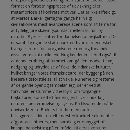
format en fortætningsproces af udviskning eller
metamorfose af konkrete motiver. Det er ikke tilfældigt,
at Merete Barker gentagne gange har valgt
civilisationens mest avancerede scene som sit tema for
at tydeliggøre skæringspunktet mellem kultur- og
naturtid. Byer er centrer for dannelsen af højkulturer. De
er samtidig egnede støttepunkter, hvorfra mennesket
trænger frem i frie, uorganiserede rum og forvandler
disse. Vores kulturelle erindring kender imidlertid også til,
at denne erobring af rummet kan gå den modsatte vej i
nedgang og udryddelse af f.eks. de indianske kulturer,
hvilket bringer vores fremskridtstro, der bygger på den
lineære tidsforståelse, til at vakle. Ruinerne og resterne
af de gamle byer og tempelanlæg, der er ved at
forsvinde, er stumme vidnesbyrd om forgangne
højkulturer, som efterhånden igen bliver underlagt
naturens bestemmelse og cyklus. På tilsvarende måde
opviser Merete Barkers billedrum en radikal
tidsliggørelse, idet enkelte næsten konkrete elementer
afgjort accentueres, men samtidig er opbygget af
knappe penselstrøg på en måde, så deres konturer