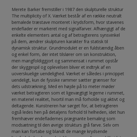
Merete Barker fremstiller i 1987 den skulpturelle struktur
The multiplicity of X. Værket består af en række neutralt
bemalede træstave monteret i krydsform, hvor stavenes
endeflader er markeret med signalfarver. Afhængigt af de
enkelte elementers antal og af betragterens synsvinkel
på dem, ændrer skulpturen karakter fra statisk til
dynamisk struktur. Grundmodulet er en fuldstændig åben
og enkel form, der intet tilslører om sin konstruktion,
men mangfoldiggjort og sammensat i rummet opstår
der skyggespil og oplevelsen bliver et indtryk af en
uoverskuelige uendelighed. Værket er således i princippet
uendeligt, kun de fysiske rammer sætter grænser for
dets udstrækning. Med en højde på to meter møder
værket betragteren som et ligevægtigt legeme i rummet,
en materiel realitet, hvortil man må forholde sig aktivt og
deltagende. Kunstneren har sørget for, at betragteren
også ledes hen på detaljens forhold til helheden, idet hun
fremhæver endefladernes prægnante bemaling som
modsætning til den øvrige strukturs grå farve. Selv om
man kan fortabe sig blandt de mange krydsende