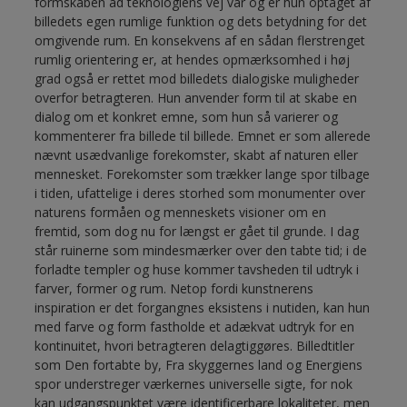
formskaben ad teknologiens vej var og er hun optaget af
billedets egen rumlige funktion og dets betydning for det
omgivende rum. En konsekvens af en sådan flerstrenget
rumlig orientering er, at hendes opmærksomhed i høj
grad også er rettet mod billedets dialogiske muligheder
overfor betragteren. Hun anvender form til at skabe en
dialog om et konkret emne, som hun så varierer og
kommenterer fra billede til billede. Emnet er som allerede
nævnt usædvanlige forekomster, skabt af naturen eller
mennesket. Forekomster som trækker lange spor tilbage
i tiden, ufattelige i deres storhed som monumenter over
naturens formåen og menneskets visioner om en
fremtid, som dog nu for længst er gået til grunde. I dag
står ruinerne som mindesmærker over den tabte tid; i de
forladte templer og huse kommer tavsheden til udtryk i
farver, former og rum. Netop fordi kunstnerens
inspiration er det forgangnes eksistens i nutiden, kan hun
med farve og form fastholde et adækvat udtryk for en
kontinuitet, hvori betragteren delagtiggøres. Billedtitler
som Den fortabte by, Fra skyggernes land og Energiens
spor understreger værkernes universelle sigte, for nok
kan udgangspunktet være identificerbare lokaliteter, men