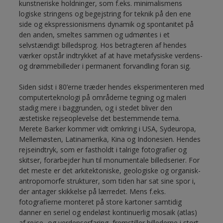
kunstneriske holdninger, som f.eks. minimalismens
logiske stringens og begejstring for teknik på den ene
side og ekspressionismens dynamik og spontanitet på
den anden, smeltes sammen og udmøntes i et
selvstændigt billedsprog. Hos betragteren af hendes
værker opstår indtrykket af at have metafysiske verdens-
og drømmebilleder i permanent forvandling foran sig.
Siden sidst i 80’erne træder hendes eksperimenteren med
computerteknologi på områderne tegning og maleri
stadig mere i baggrunden, og i stedet bliver den
æstetiske rejseoplevelse det bestemmende tema.
Merete Barker kommer vidt omkring i USA, Sydeuropa,
Mellemøsten, Latinamerika, Kina og Indonesien. Hendes
rejseindtryk, som er fastholdt i talrige fotografier og
skitser, forarbejder hun til monumentale billedserier. For
det meste er det arkitektoniske, geologiske og organisk-
antropomorfe strukturer, som tiden har sat sine spor i,
der antager skikkelse på lærredet. Mens f.eks.
fotografierne monteret på store kartoner samtidig
danner en seriel og endeløst kontinuerlig mosaik (atlas)
af rejse- og verdenserfaring, fremstiller billederne i stort