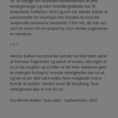
os. Sit udsagn om hvorledes kombinationen af ydre
kendsgerninger og indre forestillingsbilleder kan få
kunstnerisk fodfæste i form og rum har Merete Barker at
sammenstille for eksempel Den fortabte by med det
skulpturelle panorama Sandslotte (1993-94), der kan ses
som en vision om en utopisk by, hvor verden organiseres
en miniature.
* * *
Merete Barkers kunstneriske ærinde har hele tiden været
at fremvise fragmenter og udsnit af verden, idet ingen af
os jo kan begribe og ej heller se det hele. Værkerne giver
en mængde forslag til, hvordan virkeligheden kan se ud,
og her vil der altid være endnu flere muligheder end vi
formår at opfatte. Hendes kunst får betydning, fordi
virkeligheden ikke er nok for os.
Fra Merete Barker ”Quo vadis”, Sophienholm, 2002