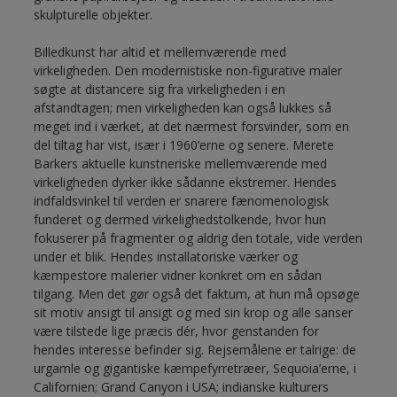
skulpturelle objekter.
Billedkunst har altid et mellemværende med
virkeligheden. Den modernistiske non-figurative maler
søgte at distancere sig fra virkeligheden i en
afstandtagen; men virkeligheden kan også lukkes så
meget ind i værket, at det nærmest forsvinder, som en
del tiltag har vist, især i 1960’erne og senere. Merete
Barkers aktuelle kunstneriske mellemværende med
virkeligheden dyrker ikke sådanne ekstremer. Hendes
indfaldsvinkel til verden er snarere fænomenologisk
funderet og dermed virkelighedstolkende, hvor hun
fokuserer på fragmenter og aldrig den totale, vide verden
under et blik. Hendes installatoriske værker og
kæmpestore malerier vidner konkret om en sådan
tilgang. Men det gør også det faktum, at hun må opsøge
sit motiv ansigt til ansigt og med sin krop og alle sanser
være tilstede lige præcis dér, hvor genstanden for
hendes interesse befinder sig. Rejsemålene er talrige: de
urgamle og gigantiske kæmpefyrretræer, Sequoia’erne, i
Californien; Grand Canyon i USA; indianske kulturers