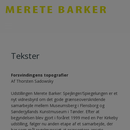
Hop
til
indholdet
Tekster
Forsvindingens topografier
Af Thorsten Sadowsky
Udstillingen Merete Barker: Spejlinger/Spiegelungen er et
nyt vidnesbyrd om det gode grænseoverskridende
samarbejde mellem Museumsberg i Flensborg og
Sønderjyllands Kunstmuseum i Tønder. Efter at
begyndelsen blev gjort i foråret 1999 med en Per Kirkeby
udstilling, følger nu anden etape af et samarbejde, der
har som mål regelmæssigt at præsentere ansete