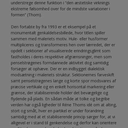
understrege denne funktion i ”den æstetiske virknings
ekstreme følsomhed over for de mindste variationer i
formen” (Thom).
Den fortabte by fra 1993 er et eksempel på et
monumentalt genkaldelsesbillede, hvor titlen spiller
sammen med maleriets motiv. Hule- eller husformer
multipliceres og transformeres hen over lærredet, der er
opdelt i sektioner af visualiserede erindringsglimt som
fastholdes i deres respektive afgrænsninger, men som
penselstrøgenes formdannede aktivitet dog samtidig
forsøger at ophæve. Der er en indbygget dialektisk
modsætning i maleriets struktur. Sektionernes farveskift
samt penselstrøgenes lange og korte spor modsvares af
præcise vertikale og en enkelt horisontal markering eller
grænse, der stabiliserende holder det bevægelige og
flydende på plads. En sådan måde at tolke og begribe
verden har også ligheder til Réne Thoms idé om at alting,
stort og småt, hver en partikel er under forandring
samtidig med at et stabiliserende princip sørger for, at vi
alligevel er i stand til genkendelse og derfor kan orientere