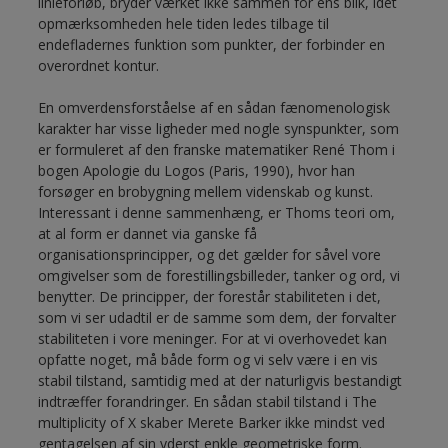
linieforløb, bryder værket ikke sammen for ens blik, idet
opmærksomheden hele tiden ledes tilbage til
endefladernes funktion som punkter, der forbinder en
overordnet kontur.
En omverdensforståelse af en sådan fænomenologisk
karakter har visse ligheder med nogle synspunkter, som
er formuleret af den franske matematiker René Thom i
bogen Apologie du Logos (Paris, 1990), hvor han
forsøger en brobygning mellem videnskab og kunst.
Interessant i denne sammenhæng, er Thoms teori om,
at al form er dannet via ganske få
organisationsprincipper, og det gælder for såvel vore
omgivelser som de forestillingsbilleder, tanker og ord, vi
benytter. De principper, der forestår stabiliteten i det,
som vi ser udadtil er de samme som dem, der forvalter
stabiliteten i vore meninger. For at vi overhovedet kan
opfatte noget, må både form og vi selv være i en vis
stabil tilstand, samtidig med at der naturligvis bestandigt
indtræffer forandringer. En sådan stabil tilstand i The
multiplicity of X skaber Merete Barker ikke mindst ved
gentagelsen af sin yderst enkle geometriske form.