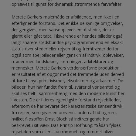
ophæves til gunst for dynamisk strømmende farvefelter.
Merete Barkers malemåde er afbildende, men ikke i en
efterlignende forstand. Det er ikke de synlige omgivelser,
der gengives, men sanseoplevelsen af steder, der er
glemt eller gået tabt. Tilsvarende er hendes billeder også
langt snarere stedsbundne psykogrammer end en eksakt
status over steder eller rejsemål og fremtræder derfor
også som spejlbilleder eller genskin af indtryk, oplevelser,
møder med landskaber, stemninger, arkitekturer og
mennesker. Merete Barkers verdenserfarne produktion
er resultatet af et opgør med det fremmede uden derved
at føre til nye primitivismer, eksotismer og arkaismer. De
billeder, hun har fundet frem til, svarer til vor samtid og
skal ses helt i sammenhæng med den moderne kunst her
i Vesten. De er i deres egentligste forstand rejsebilleder,
eftersom de har bevaret det karakteristiske sanseindtryk
fra rejser, som giver en omvendt orden af tid og rum,
hvilket filosoffen Ernst Bloch så indtrængende har
beskrevet i sit værk Das Prinzip Hoffnung: ”Sådan fyldes
rejsetiden som ellers kun rummet, og rummet bliver