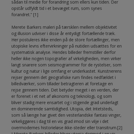
sådan til medie for forandring som ellers kun tiden. Der
opstår udfyldt tid i et bevæget rum, som synes
forandret.” [1]
Merete Barkers maleri på tærsklen mellem objektivitet
og illusion udviser i disse år entydigt fortællende træk.
Her postuleres ikke enden på de store fortællinger, men
utopiske levns eftervirkninger på nutiden udsættes for en
systematisk analyse. Hendes billeder fremstiller derfor
heller ikke nogen topografier af virkeligheden, men virker
langt snarere som seismogrammer for de rystelser, som
kultur og natur i lige omfang er underkastet. Kunstnerens
rejser gennem det geografiske rum findes nedfældet i
billedværker, som tillader betragteren at foretage en
rejse gennem tiden. Det betyder meget i en verden, der
er forenet i et net af økonomi og teknologi, og som
bliver stadig mere ensartet og i stigende grad underlagt
en dominerende samtidighed. Utopia, det Intetsteds,
som så længe har givet den vesterlandske fantasi vinger,
virkeliggøres i dag til en vis grad imod sin vilje i det
overmodernes historieløse ikke-steder eller transitrum.[2]
I Merete Barkers billeder bliver utopia derimod i en vis