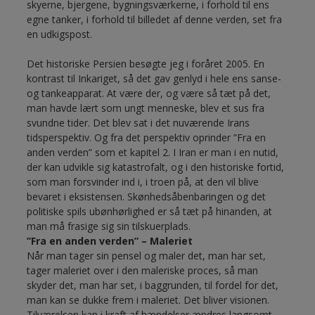
skyerne, bjergene, bygningsværkerne, i forhold til ens
egne tanker, i forhold til billedet af denne verden, set fra
en udkigspost.
Det historiske Persien besøgte jeg i foråret 2005. En
kontrast til Inkariget, så det gav genlyd i hele ens sanse-
og tankeapparat. At være der, og være så tæt på det,
man havde lært som ungt menneske, blev et sus fra
svundne tider. Det blev sat i det nuværende Irans
tidsperspektiv. Og fra det perspektiv oprinder ”Fra en
anden verden” som et kapitel 2. I Iran er man i en nutid,
der kan udvikle sig katastrofalt, og i den historiske fortid,
som man forsvinder ind i, i troen på, at den vil blive
bevaret i eksistensen. Skønhedsåbenbaringen og det
politiske spils ubønhørlighed er så tæt på hinanden, at
man må frasige sig sin tilskuerplads.
”Fra en anden verden” – Maleriet
Når man tager sin pensel og maler det, man har set,
tager maleriet over i den maleriske proces, så man
skyder det, man har set, i baggrunden, til fordel for det,
man kan se dukke frem i maleriet. Det bliver visionen.
Tilværelsen kan i kraft af hændelser ændres langsomt