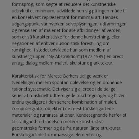
formsprog, som søgte at reducere det kunstneriske
udtryk til et minimum, udviklede hun sig på ingen måde til
en konsekvent repræsentant for minimal art. Hendes
udgangspunkt var hverken selvoplysningen, udtømningen
og renselsen af maleriet for alle afbildninger af verden,
som er så karakteristiske for denne kunstretning, eller
negationen af enhver illusionistisk forestilling om
rumlighed. I stedet udviklede hun som medlem af
kunstnergruppen ”Ny Abstraktion” (1977-1989) en bredt
anlagt dialog mellem maleri, skulptur og arkitektur.
Karakteristisk for Merete Barkers tidlige værk er
tvedelingen mellem spontan oplevelse og en ordnende
rationel systematik. Det viser sig allerede i de tidlige
serier af maskinelt udfærdigede tuschtegninger og bliver
endnu tydeligere i den senere kombination af maleri,
computergrafik, objekter i de mest forskelligartede
materialer og ruminstallationer. Kendetegnende herfor et
til stadighed forbindelsen mellem konstruktivt
geometriske former og de fra naturen lånte strukturer.
Forskelligartede formmæssige elementer og