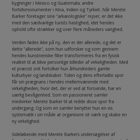
bygninger i Mexico og Guatemala; andre
fortidsmonumenter i Kina, Indien og Tyrkiet. Når Merete
Barker foretager sine ”arkæologiske” rejser, er det ikke
med den sædvanlige turists hastighed, idet hendes
ophold ofte strækker sig over flere måneders varighed.
Verden fødes ikke på ny, den er der allerede, og det er
dette ”allerede”, som hun udforsker og som gennem
hendes kunstneriske filter transformeres fra en fysisk
realitet til at blive personlige billeder af virkeligheden. Med
et præcist snit fortolker hun århundreders gamle
kulturbyer og landskaber. Tiden og dens efterladte spor
får sin prægnans i hendes mellemværende med
virkeligheden, hvor det, der er ved at forsvinde, har en
særlig bevågenhed. Som en passioneret samler
medvirker Merete Barker til at redde disse spor fra
undergang. Og som en samler benytter hun en vis
systematik i sin måde at organisere sit værk og skabe en
ny virkelighed.
Sideløbende med Merete Barkers undersøgelser af