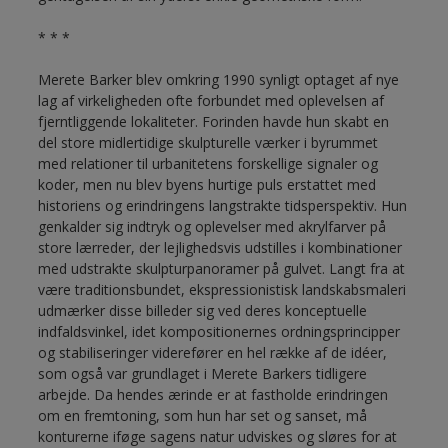
* * *
Merete Barker blev omkring 1990 synligt optaget af nye
lag af virkeligheden ofte forbundet med oplevelsen af
fjerntliggende lokaliteter. Forinden havde hun skabt en
del store midlertidige skulpturelle værker i byrummet
med relationer til urbanitetens forskellige signaler og
koder, men nu blev byens hurtige puls erstattet med
historiens og erindringens langstrakte tidsperspektiv. Hun
genkalder sig indtryk og oplevelser med akrylfarver på
store lærreder, der lejlighedsvis udstilles i kombinationer
med udstrakte skulpturpanoramer på gulvet. Langt fra at
være traditionsbundet, ekspressionistisk landskabsmaleri
udmærker disse billeder sig ved deres konceptuelle
indfaldsvinkel, idet kompositionernes ordningsprincipper
og stabiliseringer viderefører en hel række af de idéer,
som også var grundlaget i Merete Barkers tidligere
arbejde. Da hendes ærinde er at fastholde erindringen
om en fremtoning, som hun har set og sanset, må
konturerne iføge sagens natur udviskes og sløres for at